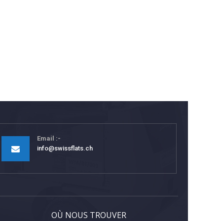
Email
info@swissflats.ch
OÙ NOUS TROUVER