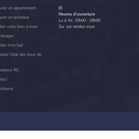
uver un appartement
Heures d'ouverture
uver un acheteur
Lu à Ve: 10h00 - 18h00
lier votre bien à louer
Sa: sur rendez-vous
énager
ilier mon bail
parer l’état des lieux de
urance RC
tact
istance