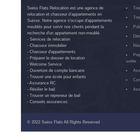
Swiss Flats Relocation est une agence de
Tro
relocation et chasseur d’appartements en
Tro
Suisse. Notre agence s'occupe d'appartements
meublés pour servir nos clients pendant la
Pub
recherche d'un appartement non-meublé.
Dém
- Services de relocation
- Chasseur immobilier
Rés
- Chasseur d'appartements
Pré
- Préparer le dossier de location
sortie
- Welcome Service
- Ouverture de compte bancaire
Ass
- Trouver une école pour enfants
Con
- Assurance RC
- Résilier le bail
Ass
- Trouver un repreneur de bail
- Conseils assurances.
© 2022
Swiss Flats
All Rights Reserved