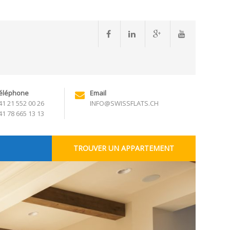
éléphone
Email
41 21 552 00 26
INFO@SWISSFLATS.CH
41 78 665 13 13
TROUVER UN APPARTEMENT