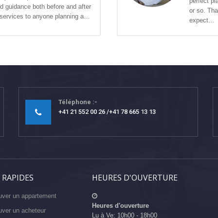
perfect pl
d guidance both before and after
or so. Th
 services to anyone planning a…
expect…
Téléphone
+41 21 552 00 26
+41 78 665 13 13
 RAPIDES
HEURES D'OUVERTURE
uver un appartement
Heures d'ouverture
uver un acheteur
Lu à Ve: 10h00 - 18h00