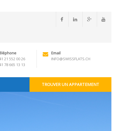
éléphone
Email
41 21 552 00 26
INFO@SWISSFLATS.CH
41 78 665 13 13
TROUVER UN APPARTEMENT