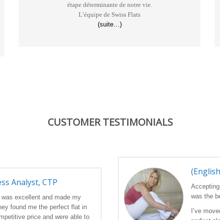
étape déterminante de notre vie.
L’équipe de Swiss Flats
(suite…)
CUSTOMER TESTIMONIALS
(Englis
ess Analyst, CTP
Accepting 
was the b
s was excellent and made my
ey found me the perfect flat in
I’ve moved
mpetitive price and were able to