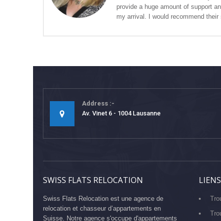
provide a huge amount of support an
my arrival. I would recommend their
Address
Av. Vinet 6 - 1004 Lausanne
SWISS FLATS RELOCATION
LIENS
Swiss Flats Relocation est une agence de
Tro
relocation et chasseur d’appartements en
Tro
Suisse. Notre agence s'occupe d'appartements