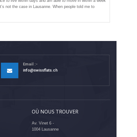
ace to live within days and am able to move in within a week
at’s not the case in Lausanne. When people told me to
Email
info@swissflats.ch
OÙ NOUS TROUVER
Av. Vinet 6 -
1004 Lausanne